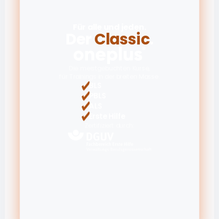
Für alle und jeden.
Der 
Classic
.
Die meistgebuchten Kurse,
für Trainings in der breiten Masse.
BLS
PBLS
ALS
Erste Hilfe
Zertifiziert durch: