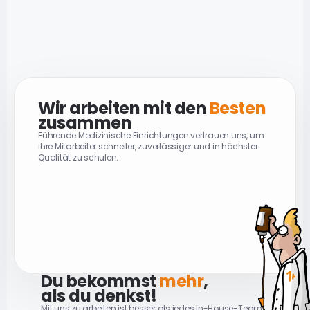
Offizielle Ausbildungsstelle der AHA und DGUV
Viele Zielgruppen
Für alle Kunden das passende Angebot
Wir arbeiten mit den 
Besten
zusammen
Führende Medizinische Einrichtungen vertrauen uns, um 
ihre Mitarbeiter schneller, zuverlässiger und in höchster 
Qualität zu schulen.
Kliniken
Intensivstationen
Notaufnahmen
MVZs
Notfallteams
Patiententransportdienste
Arztpraxen
Dialysezentren
Hausärzte
Zahnärzte
Rehakliniken
...
Du bekommst 
mehr
,
als du denkst!
Mit uns zu arbeiten ist besser als jedes In-House-Team.