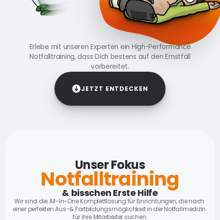
Erlebe mit unseren Experten ein High-Performance
Erlebe mit unseren Experten ein High-Performance
Notfalltraining, dass Dich bestens auf den Ernstfall
Notfalltraining, dass Dich bestens auf den Ernstfall
vorbereitet.
vorbereitet.
JETZT ENTDECKEN
Unser Fokus
Notfalltraining
& bisschen Erste Hilfe
Wir sind die All-In-One Komplettlösung für Einrichtungen, die nach 
einer perfekten Aus-& Fortbildungsmöglichkeit in der Notfallmedizin 
für ihre Mitarbeiter suchen.
BLS