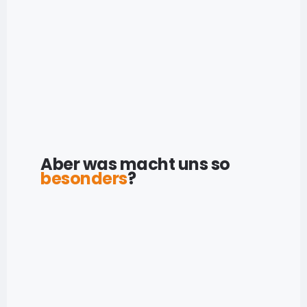
Aber was macht uns so 
besonders
?
Expertenteam mit viel Erfahrung
Rettungsdiensmitarbeiter, Notärzte & Pädagogen
Modernste und aktuellste Technik
Beste Simulatoren für beste Ergebnisse
International Zertifiziert